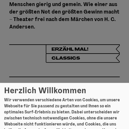
Menschen gierig und gemein. Wie einer aus
der größten Not den größten Gewinn macht
– Theater frei nach dem Märchen von H. C.
Andersen.
ERZÄHL MAL!
CLASSICS
Herzlich Willkommen
Gastspiel-Info
Wir verwenden verschiedene Arten von Cookies, um unsere
Webseite für Sie passend zu gestalten und Ihnen so ein
Vorschule, 1. Klasse
optimales Surf-Erlebnis zu bieten. Dabei unterscheiden wir
zwischen technisch notwendigen Cookies, ohne die unsere
Grundschule, Unterstufe
Webseite nicht funktionieren würde, und Cookies, die uns