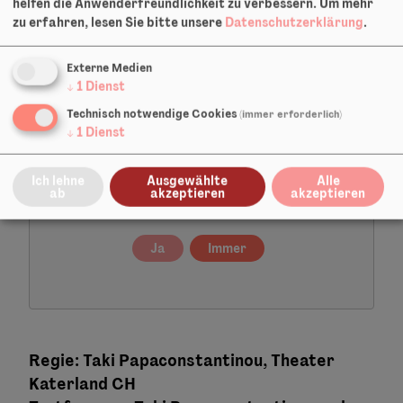
helfen die Anwenderfreundlichkeit zu verbessern.
Um mehr
zu erfahren, lesen Sie bitte unsere
Datenschutzerklärung
.
HIN UND WEG (BESONDERS MOBIL)
Externe Medien
↓
1
Dienst
Technisch notwendige Cookies
(immer erforderlich)
↓
1
Dienst
Ich lehne
Ausgewählte
Alle
Möchten Sie von
Vimeo
bereitgestellte externe
ab
akzeptieren
akzeptieren
Inhalte laden?
Ja
Immer
Regie
:
Taki Papaconstantinou, Theater
Katerland CH