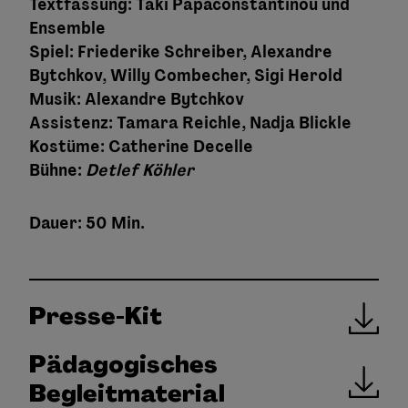
Textfassung:
Taki Papaconstantinou
und
Ensemble
Spiel
:
Friederike Schreiber
,
Alexandre
Bytchkov
, Willy Combecher, Sigi Herold
Musik
:
Alexandre Bytchkov
Assistenz:
Tamara Reichle,
Nadja Blickle
Kostüme:
Catherine Decelle
Bühne
:
Detlef Köhler
Dauer: 50 Min.
Presse-Kit
Pädagogisches
Begleitmaterial