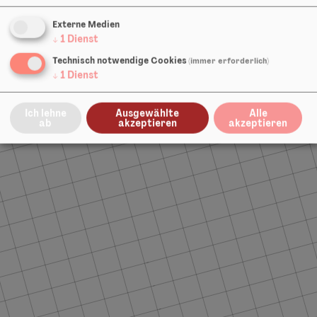
office@theatergruenesosse.de
Externe Medien
Impressum
↓
1
Dienst
Datenschutz
Impressum
Technisch notwendige Cookies
(immer erforderlich)
Datenschutz
↓
1
Dienst
Cookieeinstellungen ändern
Ich lehne
Ausgewählte
Alle
ab
akzeptieren
akzeptieren