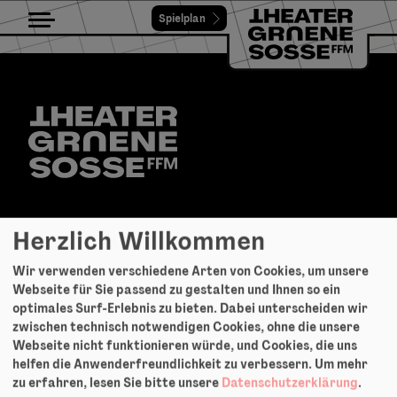
Spielplan
Toggle navigation
TheaterGrueneSosse
Team und Gäste
Geschichte
Freunde, Partner & Sponsoren
Ausschreibungen / Jobs
Suche
Presse & Downloads
Presse & Downloads
Herzlich Willkommen
Newsletter
Newsletter
Wir verwenden verschiedene Arten von Cookies, um unsere
Webseite für Sie passend zu gestalten und Ihnen so ein
optimales Surf-Erlebnis zu bieten. Dabei unterscheiden wir
Löwengasse 27k
zwischen technisch notwendigen Cookies, ohne die unsere
60385 Frankfurt am Main
Webseite nicht funktionieren würde, und Cookies, die uns
Löwengasse 27k
helfen die Anwenderfreundlichkeit zu verbessern.
Um mehr
+49-69-45 05 54
60385 Frankfurt am Main
zu erfahren, lesen Sie bitte unsere
Datenschutzerklärung
.
office@theatergruenesosse.de
+49-69-45 05 54