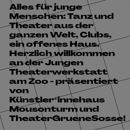
Alles für junge
Menschen: Tanz und
Theater aus der
ganzen Welt, Clubs,
ein offenes Haus.
Herzlich willkommen
an der Jungen
Theaterwerkstatt
am Zoo - präsentiert
von
Künstler*innehaus
Mousonturm und
TheaterGrueneSosse!