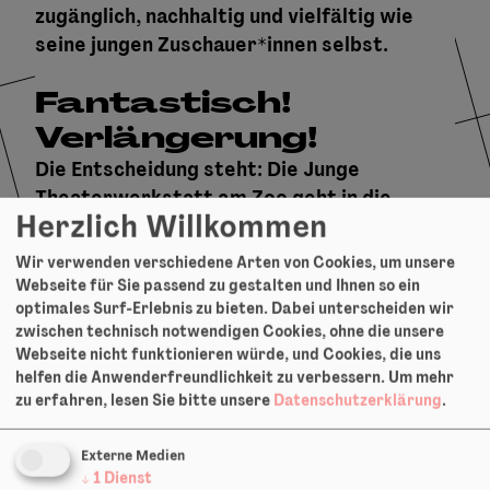
zugänglich, nachhaltig und vielfältig wie
seine jungen Zuschauer*innen selbst.
Fantastisch!
Verlängerung!
Die Entscheidung steht: Die Junge
Theaterwerkstatt am Zoo geht in die
Herzlich Willkommen
Verlängerung und wird auch 2027 sein
Programm für Junges Publikum mit
Wir verwenden verschiedene Arten von Cookies, um unsere
Highlights aus Frankfurt, Deutschland und
Webseite für Sie passend zu gestalten und Ihnen so ein
optimales Surf-Erlebnis zu bieten. Dabei unterscheiden wir
ganz Europa fortsetzen.
zwischen technisch notwendigen Cookies, ohne die unsere
Webseite nicht funktionieren würde, und Cookies, die uns
Stay tuned!
helfen die Anwenderfreundlichkeit zu verbessern.
Um mehr
zu erfahren, lesen Sie bitte unsere
Datenschutzerklärung
.
Externe Medien
↓
1
Dienst
Beteiligte und