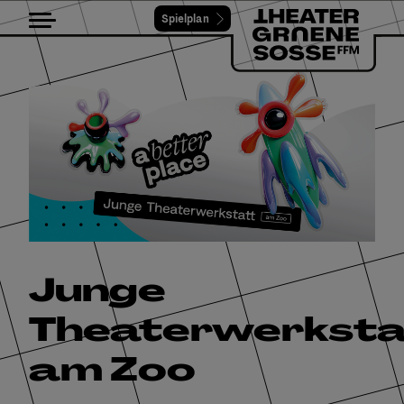
Spielplan
Toggle navigation
Junge
Theaterwerksta
am Zoo