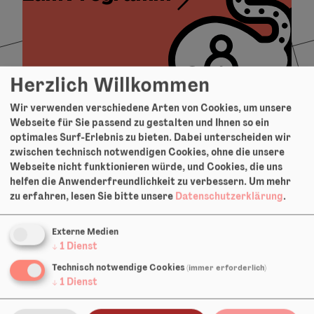
Herzlich Willkommen
Wir verwenden verschiedene Arten von Cookies, um unsere
Über TUSCH
Webseite für Sie passend zu gestalten und Ihnen so ein
optimales Surf-Erlebnis zu bieten. Dabei unterscheiden wir
zwischen technisch notwendigen Cookies, ohne die unsere
TUSCH – „Theater und Schule“ – ist ein
Webseite nicht funktionieren würde, und Cookies, die uns
Projekt zur Förderung und Festigung von
helfen die Anwenderfreundlichkeit zu verbessern.
Um mehr
systemischer, lang­fristiger und
zu erfahren, lesen Sie bitte unsere
Datenschutzerklärung
.
nachhaltiger Zusammenarbeit zwischen
Schulen und Theatern.
Externe Medien
↓
1
Dienst
Mehr
Technisch notwendige Cookies
(immer erforderlich)
↓
1
Dienst