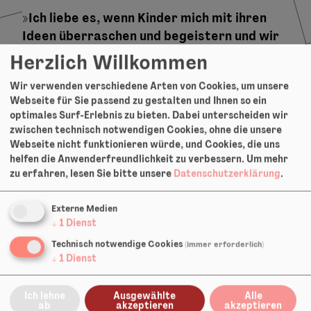
»Ich liebe es, wenn Kinder mich mit ihren
Ideen überraschen und begeistern und wir
diese gemeinsam auf die Bühne bringen. «
Herzlich Willkommen
Wir verwenden verschiedene Arten von Cookies, um unsere
Christiane Alfers studierte
Webseite für Sie passend zu gestalten und Ihnen so ein
Theaterwissenschaft sowie Vergleichende
optimales Surf-Erlebnis zu bieten. Dabei unterscheiden wir
Literturwissenschaft in Mainz und Berlin
zwischen technisch notwendigen Cookies, ohne die unsere
und absolvierte parallel eine Ausbildung zur
Webseite nicht funktionieren würde, und Cookies, die uns
helfen die Anwenderfreundlichkeit zu verbessern.
Um mehr
Theaterpädagogin BuT. Seit 2007 war sie
zu erfahren, lesen Sie bitte unsere
Datenschutzerklärung
.
als freie Theatervermittlerin u.a. bei der
Theaterwerkstatt Heidelberg, dem
Externe Medien
SchultheaterStudio Frankfurt, Schauspiel
↓
1
Dienst
Frankfurt, der Stiftung Polytechnische
Technisch notwendige Cookies
(immer erforderlich)
Gesellschaft Frankfurt, dem Starke Stücke
↓
1
Dienst
Festival und bei vielen weiteren
Institutionen aktiv. Von 2011-2014 war sie
Ich lehne
Ausgewählte
Alle
hauptverantwortliche Koordinatorin des
ab
akzeptieren
akzeptieren