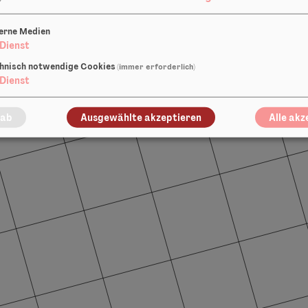
(Foto © Rut
erne Medien
Dienst
hnisch notwendige Cookies
(immer erforderlich)
Dienst
 ab
Ausgewählte akzeptieren
Alle akz