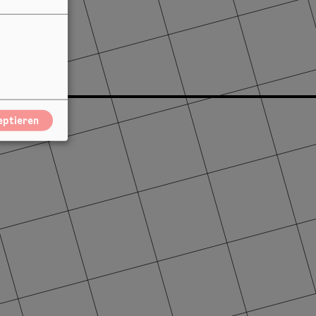
h Kreyer)
eptieren