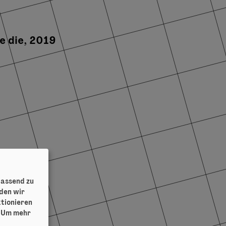
 die, 2019
passend zu
iden wir
ktionieren
.
Um mehr