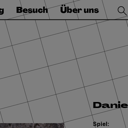
g
Besuch
Über uns
Danie
Spiel: