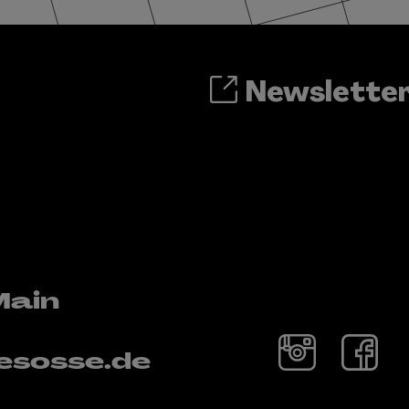
Newslette
Main
esosse.de