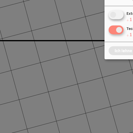
Ext
↓
1
Tec
↓
1
Ich lehne