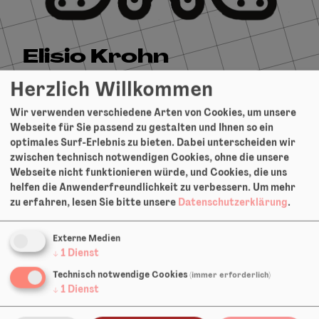
Elisio Krohn
Herzlich Willkommen
Spiel:
Wir verwenden verschiedene Arten von Cookies, um unsere
Webseite für Sie passend zu gestalten und Ihnen so ein
Kassiopeias Garten, 2025
optimales Surf-Erlebnis zu bieten. Dabei unterscheiden wir
zwischen technisch notwendigen Cookies, ohne die unsere
Webseite nicht funktionieren würde, und Cookies, die uns
helfen die Anwenderfreundlichkeit zu verbessern.
Um mehr
zu erfahren, lesen Sie bitte unsere
Datenschutzerklärung
.
Externe Medien
↓
1
Dienst
Technisch notwendige Cookies
(immer erforderlich)
↓
1
Dienst