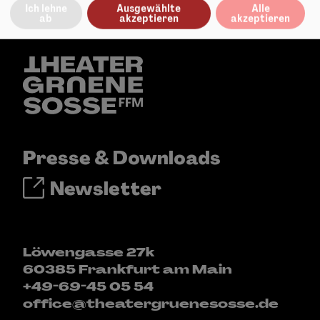
Ich lehne
Ausgewählte
Alle
ab
akzeptieren
akzeptieren
Presse & Downloads
Newsletter
Löwengasse 27k
60385 Frankfurt am Main
+49-69-45 05 54
office@theatergruenesosse.de