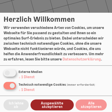
Herzlich Willkommen
Wir verwenden verschiedene Arten von Cookies, um unsere
Webseite für Sie passend zu gestalten und Ihnen so ein
optimales Surf-Erlebnis zu bieten. Dabei unterscheiden wir
Lars Löffler machte 2020 sein Abitur im
zwischen technisch notwendigen Cookies, ohne die unsere
musischen Zweig des Karl-Theodor-von-
Webseite nicht funktionieren würde, und Cookies, die uns
Dalberg-Gymsaiums Aschaffenburg. Im
helfen die Anwenderfreundlichkeit zu verbessern.
Um mehr
Anschluss absolvierte er ein Freiwilliges
zu erfahren, lesen Sie bitte unsere
Datenschutzerklärung
.
Soziales Jahr bei der Stadt Aschaffenburg,
wo er im Stadt- und Stiftsarchiv sechs
Externe Medien
↓
1
Dienst
Monate die Entstehung des Digitalladens
begleitete und weitere sechs Monate für
Technisch notwendige Cookies
(immer erforderlich)
↓
1
Dienst
das Kulturamt in der Verwaltung der
städtischen Musikschule eingesetzt war.
Ich lehne
Ausgewählte
Alle
Seit seinem Ausbildungsbeginn im
ab
akzeptieren
akzeptieren
September 2021 war er schon an vielen