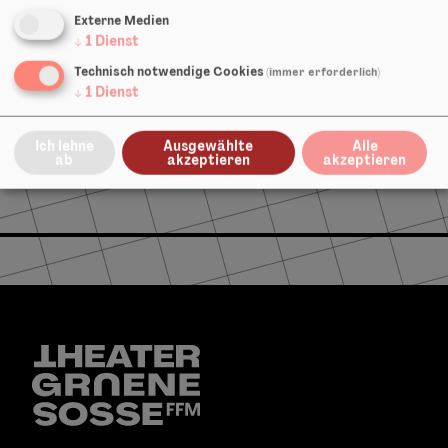
Externe Medien
↓
1
Dienst
Bühne & Kostüm:
Technisch notwendige Cookies
(immer erforderlich)
↓
1
Dienst
Am Hafen mit Vogel
Ich lehne
Ausgewählte
Alle
ab
akzeptieren
akzeptieren