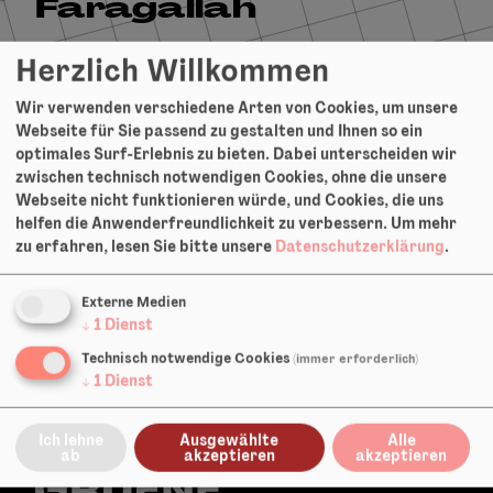
Faragallah
Herzlich Willkommen
Spiel
Wir verwenden verschiedene Arten von Cookies, um unsere
Vielleicht ist es möglich., 2024
Webseite für Sie passend zu gestalten und Ihnen so ein
optimales Surf-Erlebnis zu bieten. Dabei unterscheiden wir
zwischen technisch notwendigen Cookies, ohne die unsere
Webseite nicht funktionieren würde, und Cookies, die uns
helfen die Anwenderfreundlichkeit zu verbessern.
Um mehr
zu erfahren, lesen Sie bitte unsere
Datenschutzerklärung
.
Externe Medien
↓
1
Dienst
Technisch notwendige Cookies
(immer erforderlich)
↓
1
Dienst
Ich lehne
Ausgewählte
Alle
ab
akzeptieren
akzeptieren