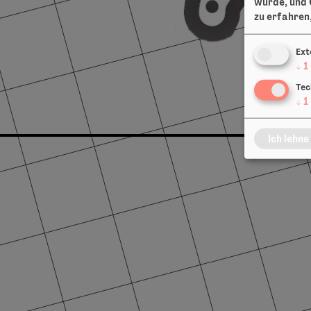
würde, und 
zu erfahren,
Ext
↓
1
Tec
↓
1
Ich lehne