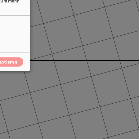
.
Um mehr
eptieren