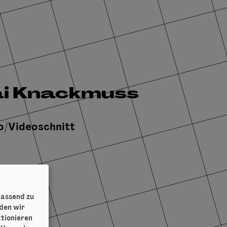
ai Knackmuss
o/Videoschnitt
passend zu
iden wir
ktionieren