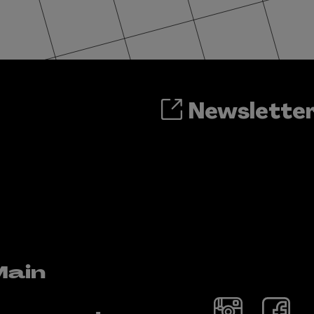
Newslette
Main