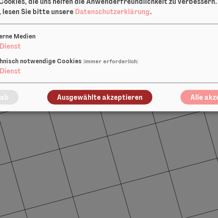
Cookies, die uns helfen die Anwenderfreundlichkeit zu verbessern
 lesen Sie bitte unsere
Datenschutzerklärung
.
erne Medien
Dienst
hnisch notwendige Cookies
(immer erforderlich)
Dienst
 ab
Ausgewählte akzeptieren
Alle akz