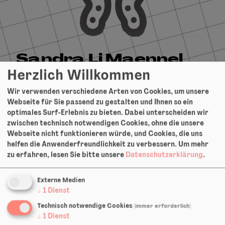
Sandra Li Maennel
Herzlich Willkommen
Saavdera
Wir verwenden verschiedene Arten von Cookies, um unsere
Webseite für Sie passend zu gestalten und Ihnen so ein
Bühne & Kostüm:
optimales Surf-Erlebnis zu bieten. Dabei unterscheiden wir
zwischen technisch notwendigen Cookies, ohne die unsere
Trückermärchen - Von Wiegenliedern und
Webseite nicht funktionieren würde, und Cookies, die uns
Warenketten, 2022
helfen die Anwenderfreundlichkeit zu verbessern.
Um mehr
zu erfahren, lesen Sie bitte unsere
Datenschutzerklärung
.
Tiere die lügen, 2021
Externe Medien
↓
1
Dienst
Technisch notwendige Cookies
(immer erforderlich)
↓
1
Dienst