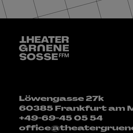
Löwengasse 27k
60385 Frankfurt am 
+49-69-45 05 54
office@theatergruen