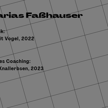
rias Faßhauser
k:
t Vogel, 2022
es Coaching:
Knallerbsen, 2023