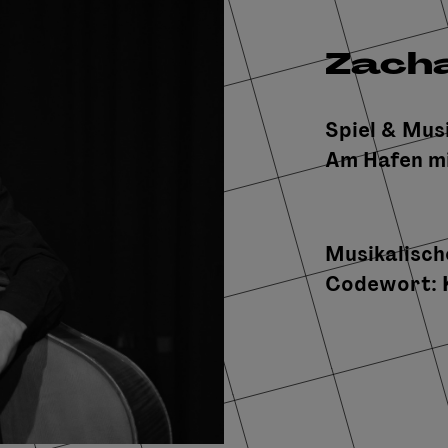
Zacha
Spiel & Musi
Am Hafen mi
Musikalisch
Codewort: 