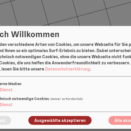
ich Willkommen
en verschiedene Arten von Cookies, um unsere Webseite für Sie 
d Ihnen so ein optimales Surf-Erlebnis zu bieten. Dabei untersche
chnisch notwendigen Cookies, ohne die unsere Webseite nicht fun
Cookies, die uns helfen die Anwenderfreundlichkeit zu verbessern
 lesen Sie bitte unsere
Datenschutzerklärung
.
und Komponist in Frankfurt a.M. Er arbeitet
erne Medien
Dienst
ter, Zirkus und bildender Kunst und stand au
uf der Bühne; u.A. auf Festivals wie: Donau
hnisch notwendige Cookies
(immer erforderlich)
Dienst
Music, Spring Festival The Hague, Ensems 
en, Starke Stücke Festival für junges Publi
 ab
Ausgewählte akzeptieren
Alle akz