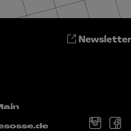
Newslette
Main
esosse.de