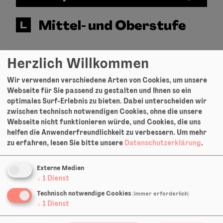
Mittel- und Oberstufe
Herzlich Willkommen
NEU
Wir verwenden verschiedene Arten von Cookies, um unsere
Webseite für Sie passend zu gestalten und Ihnen so ein
optimales Surf-Erlebnis zu bieten. Dabei unterscheiden wir
HIN UND WEG (BESONDERS MOBIL)
zwischen technisch notwendigen Cookies, ohne die unsere
Webseite nicht funktionieren würde, und Cookies, die uns
helfen die Anwenderfreundlichkeit zu verbessern.
Um mehr
zu erfahren, lesen Sie bitte unsere
Datenschutzerklärung
.
Externe Medien
Möchten Sie von
Vimeo
bereitgestellte externe
↓
1
Dienst
Inhalte laden?
Technisch notwendige Cookies
(immer erforderlich)
↓
1
Dienst
Ja
Immer