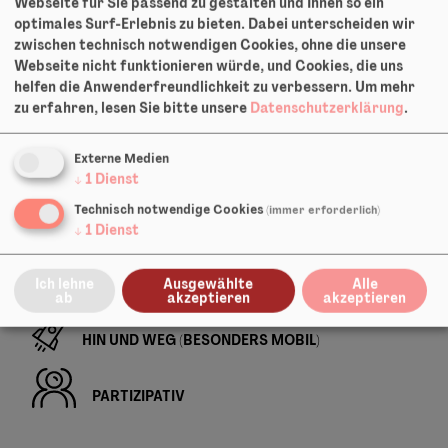
Webseite für Sie passend zu gestalten und Ihnen so ein
optimales Surf-Erlebnis zu bieten. Dabei unterscheiden wir
zwischen technisch notwendigen Cookies, ohne die unsere
Webseite nicht funktionieren würde, und Cookies, die uns
helfen die Anwenderfreundlichkeit zu verbessern.
Um mehr
Gastspiel-Info
zu erfahren, lesen Sie bitte unsere
Datenschutzerklärung
.
Vorschule
Externe Medien
↓
1
Dienst
Vorschule, 1. Klasse
Technisch notwendige Cookies
(immer erforderlich)
↓
1
Dienst
Grundschule, Unterstufe
Ich lehne
Ausgewählte
Alle
ab
akzeptieren
akzeptieren
HIN UND WEG (BESONDERS MOBIL)
PARTIZIPATIV