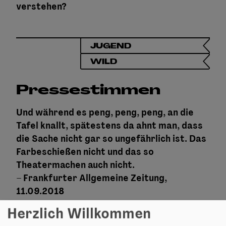
verstehen?
JUGEND
WILD
Pressestimmen
Und während es peng, peng, peng, an die
Tafel knallt, spätestens da ahnt man, dass
die Sache nicht gar so ungefährlich ist. Das
Farbeschießen nicht und das so
Theatermachen auch nicht.
– Frankfurter Allgemeine Zeitung,
11.09.2018
Herzlich Willkommen