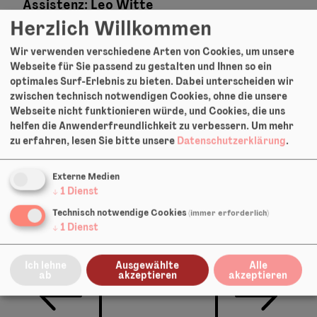
Assistenz: Leo Witte
Herzlich Willkommen
Produktionsleitung: Fiona Louis, Luise
Sonntag
Wir verwenden verschiedene Arten von Cookies, um unsere
Webseite für Sie passend zu gestalten und Ihnen so ein
optimales Surf-Erlebnis zu bieten. Dabei unterscheiden wir
zwischen technisch notwendigen Cookies, ohne die unsere
Dauer: tba
Webseite nicht funktionieren würde, und Cookies, die uns
helfen die Anwenderfreundlichkeit zu verbessern.
Um mehr
zu erfahren, lesen Sie bitte unsere
Datenschutzerklärung
.
Externe Medien
Share:
↓
1
Dienst
Technisch notwendige Cookies
(immer erforderlich)
Facebook
Twitter
Pinterest
LinkedIn
Xing
E-Mail
↓
1
Dienst
Ich lehne
Ausgewählte
Alle
ab
akzeptieren
akzeptieren