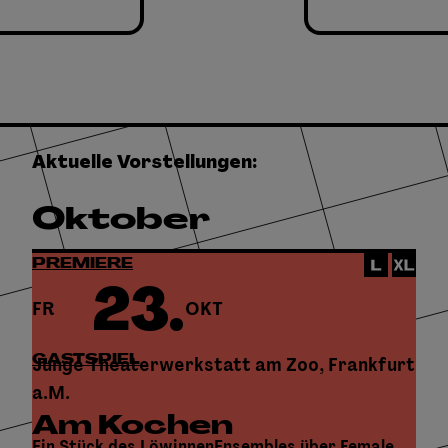
Aktuelle Vorstellungen:
Oktober
PREMIERE
23.
FR
OKT
GASTSPIEL
Junge Theaterwerkstatt am Zoo, Frankfurt
a.M.
Am Kochen
Ein Stück des LöwinnenEnsembles über Female