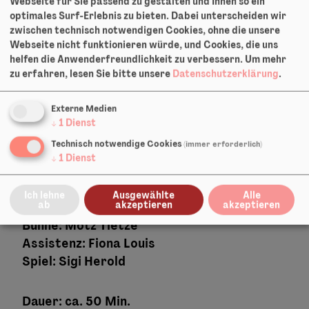
Webseite für Sie passend zu gestalten und Ihnen so ein
ein zartes und packendes Stück Theater. -
optimales Surf-Erlebnis zu bieten. Dabei unterscheiden wir
FAZ
zwischen technisch notwendigen Cookies, ohne die unsere
Webseite nicht funktionieren würde, und Cookies, die uns
helfen die Anwenderfreundlichkeit zu verbessern.
Um mehr
zu erfahren, lesen Sie bitte unsere
Datenschutzerklärung
.
Gastspiel-Info
Externe Medien
↓
1
Dienst
Technisch notwendige Cookies
(immer erforderlich)
Grundschule, Unterstufe
↓
1
Dienst
Ich lehne
Ausgewählte
Alle
ab
akzeptieren
akzeptieren
Regie: Detlef Köhler
Bühne:
Motz Tietze
Assistenz:
Fiona Louis
Spiel: Sigi Herold
Dauer: ca. 50 Min.