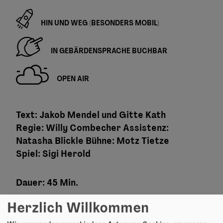
HIN UND WEG (BESONDERS MOBIL)
IN GEBÄRDENSPRACHE BUCHBAR
OPEN AIR
Text: Jakob Mendel und Gitte Kath
Regie: Willy Combecher Assistenz:
Natasha Blickle Bühne: Motz Tietze
Spiel: Sigi Herold
Dauer: 45 Min.
Herzlich Willkommen