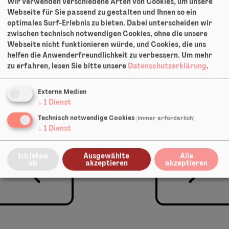
Wir verwenden verschiedene Arten von Cookies, um unsere
Presse-Kit
Webseite für Sie passend zu gestalten und Ihnen so ein
optimales Surf-Erlebnis zu bieten. Dabei unterscheiden wir
zwischen technisch notwendigen Cookies, ohne die unsere
Pädagogisches
Webseite nicht funktionieren würde, und Cookies, die uns
Begleitmaterial
helfen die Anwenderfreundlichkeit zu verbessern.
Um mehr
zu erfahren, lesen Sie bitte unsere
Datenschutzerklärung
.
Share:
Externe Medien
↓
1
Dienst
Facebook
Twitter
Pinterest
LinkedIn
Xing
E-Mail
Technisch notwendige Cookies
(immer erforderlich)
↓
1
Dienst
Ich lehne
Ausgewählte
Alle
ab
akzeptieren
akzeptieren