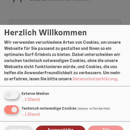
Herzlich Willkommen
Möchten Sie von
Vimeo
bereitgestellte externe
Wir verwenden verschiedene Arten von Cookies, um unsere
Inhalte laden?
Webseite für Sie passend zu gestalten und Ihnen so ein
optimales Surf-Erlebnis zu bieten. Dabei unterscheiden wir
Ja
Immer
zwischen technisch notwendigen Cookies, ohne die unsere
Webseite nicht funktionieren würde, und Cookies, die uns
helfen die Anwenderfreundlichkeit zu verbessern.
Um mehr
zu erfahren, lesen Sie bitte unsere
Datenschutzerklärung
.
Regie: Liljan Halfen
Externe Medien
↓
1
Dienst
Dramaturgie: Hanna Steinmair
Technisch notwendige Cookies
Konzept und Text: Ensemble
(immer erforderlich)
↓
1
Dienst
Spiel: Ossian Hain, Amelie Neumann,
Friederike Schreiber
Ich lehne
Ausgewählte
Alle