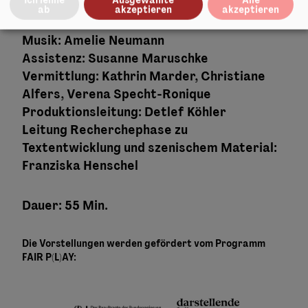
Bühne und Kostüme
:
Sandra Li Maennel
ab
akzeptieren
akzeptieren
Saavedra
Musik
:
Amelie Neumann
Assistenz
:
Susanne Maruschke
Vermittlung: Kathrin Marder, Christiane
Alfers, Verena Specht-Ronique
Produktionsleitung
:
Detlef Köhler
Leitung Recherchephase
zu
Textentwicklung und szenischem Material:
Franziska Henschel
Dauer: 55 Min.
Die Vorstellungen werden gefördert vom Programm
FAIR P(L)AY: