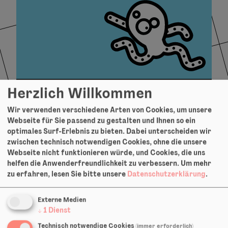
Herzlich Willkommen
Vermittlung
Wir verwenden verschiedene Arten von Cookies, um unsere
Webseite für Sie passend zu gestalten und Ihnen so ein
optimales Surf-Erlebnis zu bieten. Dabei unterscheiden wir
von Theater bedeutet im
zwischen technisch notwendigen Cookies, ohne die unsere
TheaterGrueneSosse, möglichst vielen
Webseite nicht funktionieren würde, und Cookies, die uns
helfen die Anwenderfreundlichkeit zu verbessern.
Kindern und Jugendlichen aus allen Milieus
Um mehr
zu erfahren, lesen Sie bitte unsere
Datenschutzerklärung
.
dauerhaften Zugang und die Teilhabe am
kulturellen Leben zu ermöglichen.
Externe Medien
↓
1
Dienst
mehr
Technisch notwendige Cookies
(immer erforderlich)