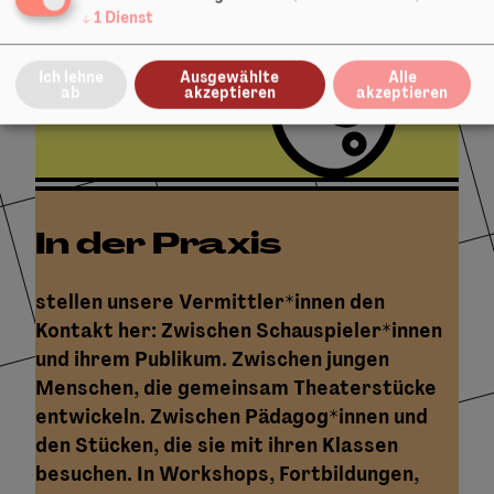
↓
1
Dienst
Ich lehne
Ausgewählte
Alle
ab
akzeptieren
akzeptieren
In der Praxis
stellen unsere Vermittler*innen den
Kontakt her: Zwischen Schauspieler*innen
und ihrem Publikum. Zwischen jungen
Menschen, die gemeinsam Theaterstücke
entwickeln. Zwischen Pädagog*innen und
den Stücken, die sie mit ihren Klassen
besuchen. In Workshops, Fortbildungen,